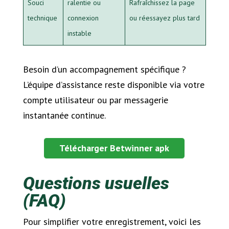
Souci
ralentie ou
Rafraîchissez la page
technique
connexion
ou réessayez plus tard
instable
Besoin d’un accompagnement spécifique ?
L’équipe d’assistance reste disponible via votre
compte utilisateur ou par messagerie
instantanée continue.
Télécharger Betwinner apk
Questions usuelles
(FAQ)
Pour simplifier votre enregistrement, voici les