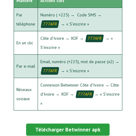
Manière
Actions clés
Par
Numéro ( +225) → Code SMS →
téléphone
777AFR
→ « S’inscrire »
Côte d’Ivoire → XOF →
777AFR
→ «
En un clic
S’inscrire »
Email, numéro (+225), mot de passe (x2) →
Par e-mail
777AFR
→ « S’inscrire »
Connexion Betwinner Côte d’Ivoire → Côte
Réseaux
d’Ivoire → XOF →
777AFR
→ « S’inscrire
sociaux
»
Télécharger Betwinner apk