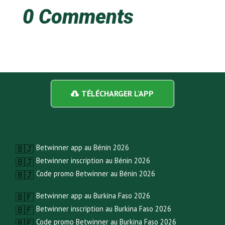
0 Comments
TÉLÉCHARGER L'APP
Betwinner app au Bénin 2026
Betwinner inscription au Bénin 2026
Code promo Betwinner au Bénin 2026
Betwinner app au Burkina Faso 2026
Betwinner inscription au Burkina Faso 2026
Code promo Betwinner au Burkina Faso 2026