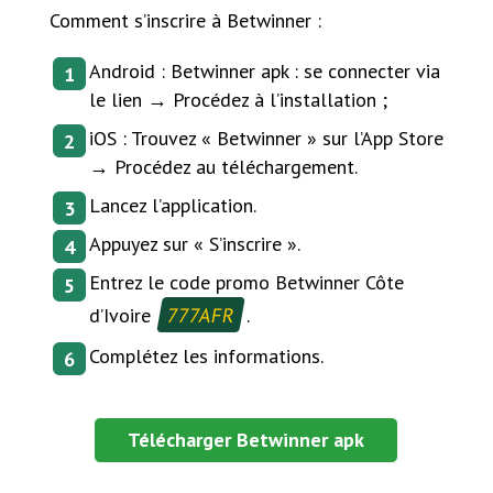
Comment s’inscrire à Betwinner :
Android : Betwinner apk : se connecter via
le lien → Procédez à l’installation ;
iOS : Trouvez « Betwinner » sur l’App Store
→ Procédez au téléchargement.
Lancez l’application.
Appuyez sur « S’inscrire ».
Entrez le code promo Betwinner Côte
d’Ivoire
777AFR
.
Complétez les informations.
Télécharger Betwinner apk