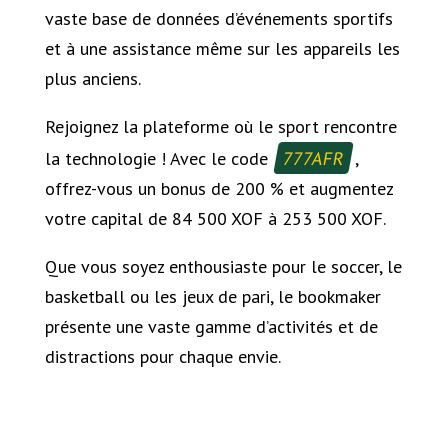
vaste base de données d’événements sportifs
et à une assistance même sur les appareils les
plus anciens.
Rejoignez la plateforme où le sport rencontre
la technologie ! Avec le code
777AFR
,
offrez-vous un bonus de 200 % et augmentez
votre capital de 84 500 XOF à 253 500 XOF.
Que vous soyez enthousiaste pour le soccer, le
basketball ou les jeux de pari, le bookmaker
présente une vaste gamme d’activités et de
distractions pour chaque envie.
8/07/2025