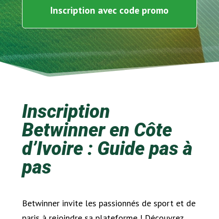
Inscription avec code promo
Inscription
Betwinner en Côte
d’Ivoire : Guide pas à
pas
Betwinner invite les passionnés de sport et de
paris à rejoindre sa plateforme ! Découvrez